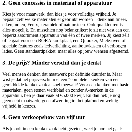
2. Geen concessies in materiaal of apparatuur
Kies je voor maatwerk, dan kies je voor volledige vrijheid. Je
bepaalt zelf welke materialen er gebruikt worden – denk aan fineer,
eiken, noten, Fenix, keramiek of natuursteen. Ook qua kleuren is
alles mogelijk. En misschien nog belangrijker: je zit niet vast aan een
beperkt assortiment apparatuur van één of twee merken. Jij kiest zélf
of je gaat voor een BORA kookplaat, een Quooker, Miele-oven of
speciale features zoals ledverlichting, aanbouwkasten of verborgen
lades. Geen standaardpakket, maar alles op jouw wensen afgestemd.
3. De prijs? Minder verschil dan je denkt
Veel mensen denken dat maatwerk per definitie duurder is. Maar
wist je dat het prijsverschil met een “complete” keuken van een
gemiddelde keukenzaak al snel meevalt? Voor een keuken met basic
materialen, geen stenen werkblad en zonder A-merken in de
apparatuur, ben je daar vaak al €5.000 kwijt. En dan heb je nog
geen echt maatwerk, geen afwerking tot het plafond en weinig
vrijheid in keuzes.
4. Geen verkoopshow van vijf uur
Als je ooit in een keukenzaak hebt gezeten, weet je hoe het gaat: